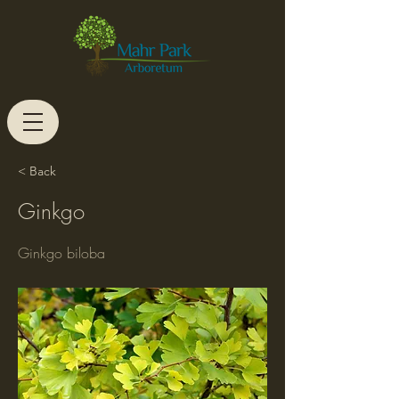
< Back
Ginkgo
Ginkgo biloba